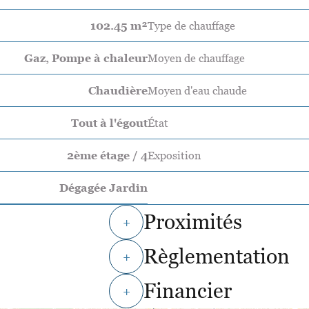
102.45 m²
Type de chauffage
Gaz, Pompe à chaleur
Moyen de chauffage
Chaudière
Moyen d'eau chaude
Tout à l'égout
État
2ème étage / 4
Exposition
Dégagée Jardin
Proximités
+
Règlementation
+
Financier
+