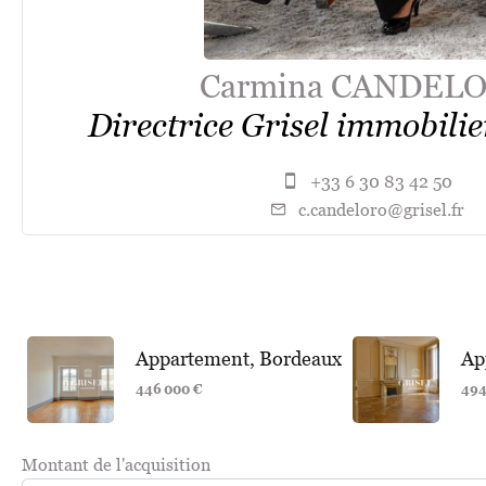
Carmina CANDEL
Directrice Grisel immobili
+33 6 30 83 42 50
c.candeloro@grisel.fr
Appartement, Bordeaux
Ap
446 000 €
494
Montant de l'acquisition