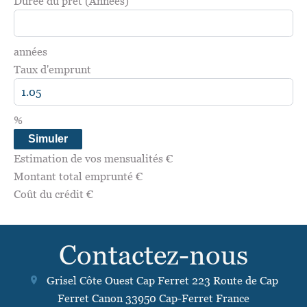
Durée du prêt (Années)
années
Taux d'emprunt
%
Simuler
Estimation de vos mensualités
€
Montant total emprunté
€
Coût du crédit
€
Contactez-nous
Grisel Côte Ouest Cap Ferret
223 Route de Cap
Ferret Canon
33950
Cap-Ferret France