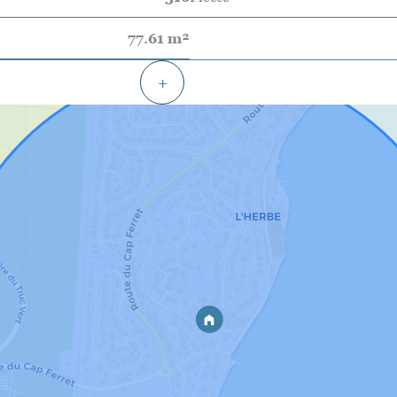
77.61 m²
+