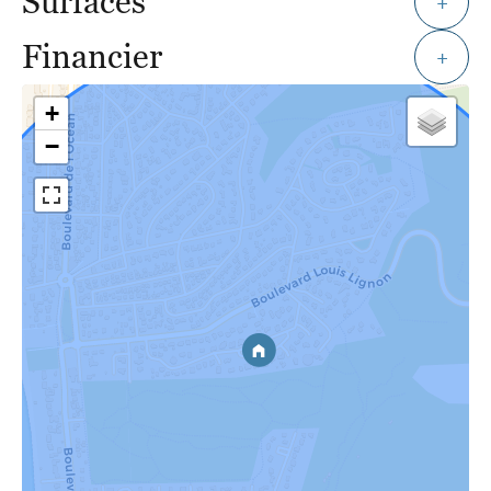
Surfaces
+
Financier
+
+
−