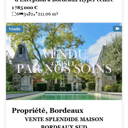
1 785 000 €
6
3
2
211.06 m²
Vendu
Propriété, Bordeaux
VENTE SPLENDIDE MAISON
BORDEAUX SUD