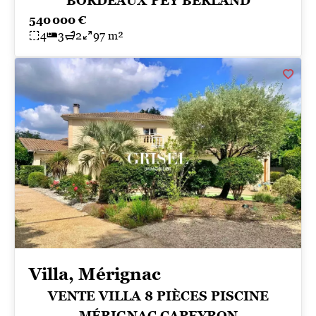
BORDEAUX PEY BERLAND
540 000 €
4
3
2
97 m²
Villa, Mérignac
VENTE VILLA 8 PIÈCES PISCINE
MÉRIGNAC CAPEYRON