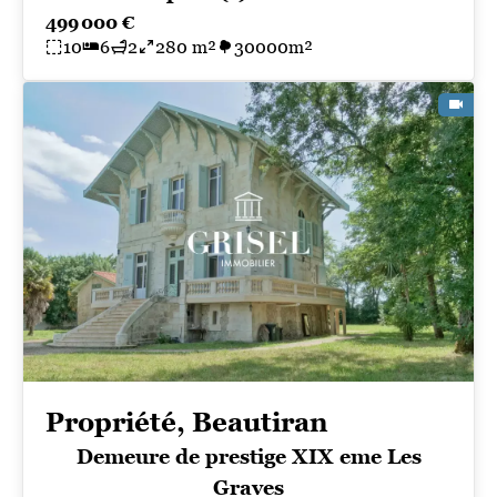
499 000 €
10
6
2
280 m²
30000m²
Propriété, Beautiran
Demeure de prestige XIX eme Les
Graves