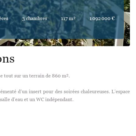
èces
3 chambres
117 m²
1 092 000 €
ons
le tout sur un terrain de 860 m².
rémenté d’un insert pour des soirées chaleureuses. L’espace
salle d’eau et un WC indépendant.