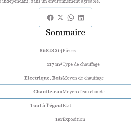
ce indépendant, dans un environnement agréable.
Sommaire
86818214
Pièces
117 m²
Type de chauffage
Electrique, Bois
Moyen de chauffage
Chauffe-eau
Moyen d'eau chaude
Tout à l'égout
État
1er
Exposition