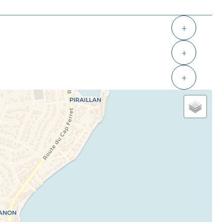
+
+
+