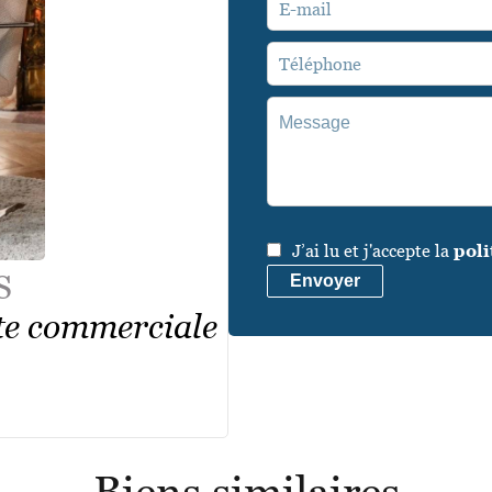
J’ai lu et j'accepte la
poli
S
Envoyer
te commerciale
Biens similaires