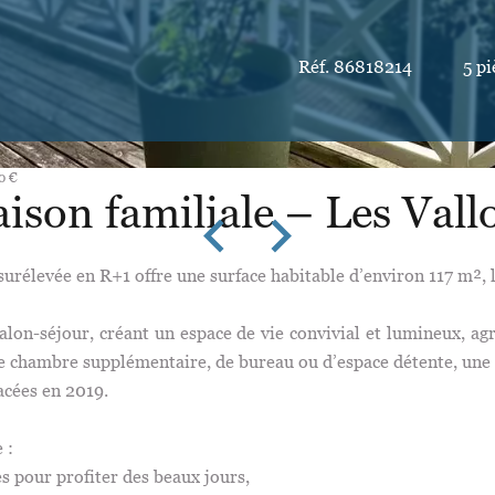
Réf. 86818214
5 pi
0 €
ison familiale – Les Vall
surélevée en R+1 offre une surface habitable d’environ 117 m², 
lon-séjour, créant un espace de vie convivial et lumineux, ag
 chambre supplémentaire, de bureau ou d’espace détente, une 
acées en 2019.
 :
s pour profiter des beaux jours,