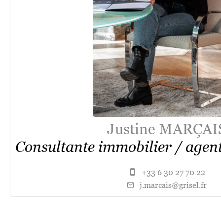
Justine MARÇAI
Consultante immobilier / agen
+33 6 30 27 70 22
j.marcais@grisel.fr