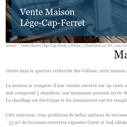
Vente Maison
Lège-Cap-Ferret
Accueil
Vente Maison Lège-Cap-Ferret, 5 Pièces, 3 Chambres, 117 M², 1 092 00
Ma
Située dans le quartier recherché des Vallons, cette maison 
La maison se compose d’une cuisine ouverte sur un vaste sa
nuit comprend 3 chambres, une mezzanine pouvant servir de
Le chauffage est électrique et les menuiseries ont été rempl
Côté extérieur, vous profiterez de belles surfaces de terrasse
- 35 m² de terrasses couvertes exposées Ouest et Sud, idéale