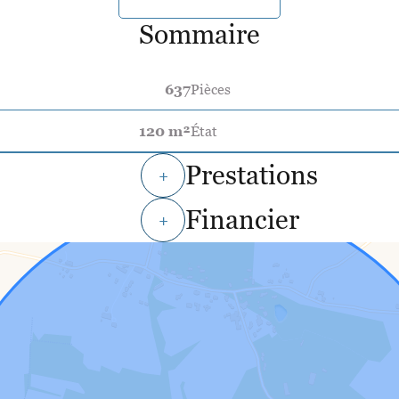
Sommaire
637
Pièces
120 m²
État
Prestations
+
Financier
+