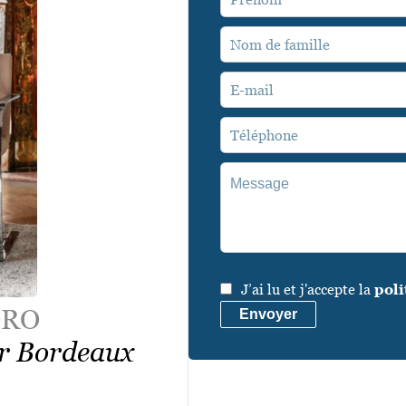
J’ai lu et j'accepte la
poli
ORO
Envoyer
er Bordeaux