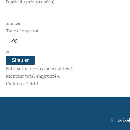
Durée du prêt (Années)
années
Taux d'emprunt
%
Simuler
Estimation de vos mensualités
€
Montant total emprunté
€
Coût du crédit
€
Grise