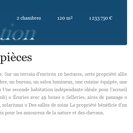
s
2 chambres
120 m²
1 233 750 €
pièces
 Sur un terrain d'environ 10 hectares, cette propriété allie
bre, un bureau, un salon lumineux, une cuisine équipée, une
s Une seconde habitation indépendante idéale pour l'accueil
lub) o Écuries avec 49 boxes o Selleries, aires de pansage o
solariums o Des salles de soins La propriété bénéficie d'un
aix pour les amoureux de la nature et des chevaux.