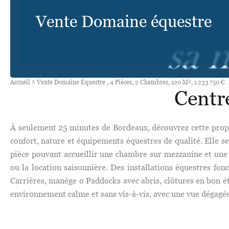
Vente Domaine équestre
Accueil
Vente Domaine Équestre , 4 Pièces, 2 Chambres, 120 M², 1 233 750 €
Centr
À seulement 25 minutes de Bordeaux, découvrez cette proprié
confort, nature et équipements équestres de qualité. Elle 
pièce pouvant accueillir une chambre sur mezzanine et une 
ou la location saisonnière. Des installations équestres fon
Carrières, manège o Paddocks avec abris, clôtures en bon é
environnement calme et sans vis-à-vis, avec une vue dégagée 