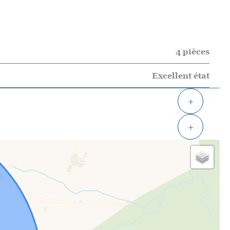
4 pièces
Excellent état
+
+