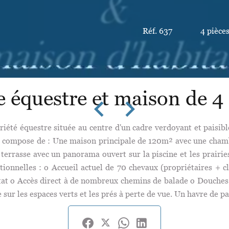
Réf. 637
4 pièce
e équestre et maison de 4 
té équestre située au centre d'un cadre verdoyant et paisible.
se compose de : Une maison principale de 120m² avec une cham
terrasse avec un panorama ouvert sur la piscine et les prairie
ctionnelles : o Accueil actuel de 70 chevaux (propriétaires + c
tat o Accès direct à de nombreux chemins de balade o Douches, 
sur les espaces verts et les prés à perte de vue. Un havre de p