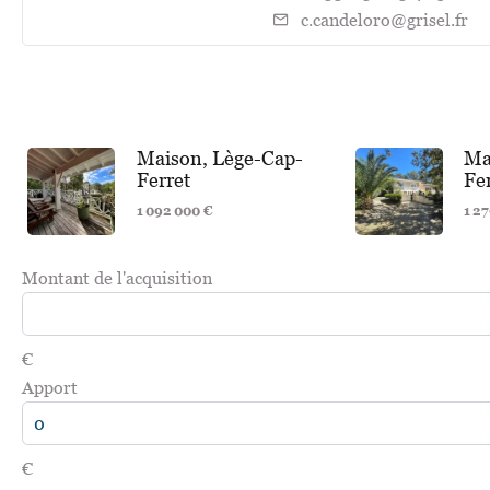
c.candeloro@grisel.fr
Maison, Lège-Cap-
Ma
Ferret
Fe
1 092 000 €
1 2
Montant de l'acquisition
€
Apport
€